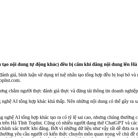
 tạo nội dung tự động khác) đều bị cấm khi đăng nội dung lên Hà 
đánh giá, bình luận sử dụng trí tuệ nhân tạo tổng hợp đều bị loại bỏ v
oplist.com.
ng châm người thực đánh giá thực và đăng tải thông tin doanh nghiệp 
g nghệ AI tổng hợp khác khá thấp. Nên những nội dung có thể gây ra s
nghệ AI tổng hợp khác tạo ra có tỷ lệ sai cao, nhưng chúng thường có 
n trên Hà Tĩnh Toplist. Cũng có nhiều người đang thử ChatGPT và các 
hính xác trước khi đăng. Bởi vì những dữ liệu như vậy rất dễ đưa ra nê
á thường yêu cầu người có kiến thức chuyên môn quan trọng về chủ đề đó