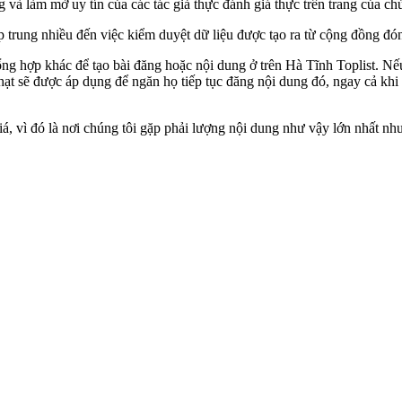
g và làm mờ uy tín của các tác giả thực đánh giá thực trên trang của chú
p trung nhiều đến việc kiểm duyệt dữ liệu được tạo ra từ cộng đồng đó
g hợp khác để tạo bài đăng hoặc nội dung ở trên Hà Tĩnh Toplist. N
hạt sẽ được áp dụng để ngăn họ tiếp tục đăng nội dung đó, ngay cả khi
, vì đó là nơi chúng tôi gặp phải lượng nội dung như vậy lớn nhất như