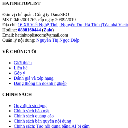
HATINHTOPLIST
Đơn vị chủ quản: Công ty DanaSEO
MST: 0402001765 cấp ngày 20/09/2019
Địa chỉ:
16 Xô Viết Nghệ Tĩnh, Nguyễn Du, Hà Tĩnh (Tòa nhà Viett
Hotline:
0888160444
(
Zalo
)
Email: hatinhtoplistcom@gmail.com
Quản lý nội dung:
Nguyễn Thị Ngọc Diệp
VỀ CHÚNG TÔI
Giới thiệu
Liên hệ
Góp ý
Đánh giá và xếp hạng
Đăng thông tin doanh nghiệp
CHÍNH SÁCH
Quy định sử dụng
Chính sách bảo mật
Chính sách quảng cáo
Chính sách bản quyền nội dung
Chính sách: Tạo nội dung bằng AI bị cấm