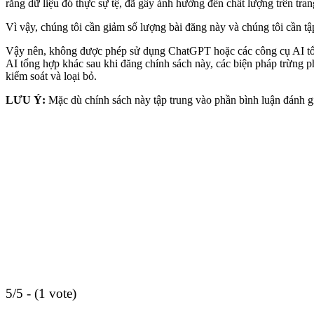
rằng dữ liệu đó thực sự tệ, đã gây ảnh hưởng đến chất lượng trên tran
Vì vậy, chúng tôi cần giảm số lượng bài đăng này và chúng tôi cần tậ
Vậy nên, không được phép sử dụng ChatGPT hoặc các công cụ AI tổn
AI tổng hợp khác sau khi đăng chính sách này, các biện pháp trừng p
kiểm soát và loại bỏ.
LƯU Ý:
Mặc dù chính sách này tập trung vào phần bình luận đánh giá
5/5 - (1 vote)