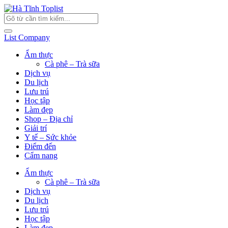
List Company
Ẩm thực
Cà phê – Trà sữa
Dịch vụ
Du lịch
Lưu trú
Học tập
Làm đẹp
Shop – Địa chỉ
Giải trí
Y tế – Sức khỏe
Điểm đến
Cẩm nang
Ẩm thực
Cà phê – Trà sữa
Dịch vụ
Du lịch
Lưu trú
Học tập
Làm đẹp