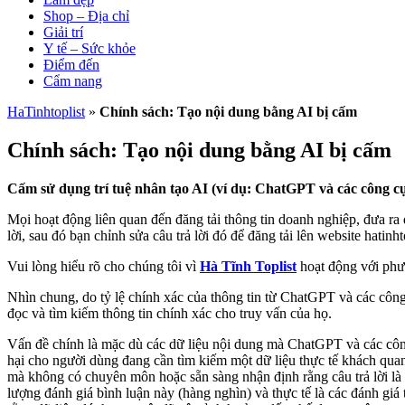
Shop – Địa chỉ
Giải trí
Y tế – Sức khỏe
Điểm đến
Cẩm nang
HaTinhtoplist
»
Chính sách: Tạo nội dung bằng AI bị cấm
Chính sách: Tạo nội dung bằng AI bị cấm
Cấm sử dụng trí tuệ nhân tạo AI (ví dụ: ChatGPT và các công cụ
Mọi hoạt động liên quan đến đăng tải thông tin doanh nghiệp, đưa ra 
lời, sau đó bạn chỉnh sửa câu trả lời đó để đăng tải lên website hatinht
Vui lòng hiểu rõ cho chúng tôi vì
Hà Tĩnh Toplist
hoạt động với phươ
Nhìn chung, do tỷ lệ chính xác của thông tin từ ChatGPT và các côn
đọc và tìm kiếm thông tin chính xác cho truy vấn của họ.
Vấn đề chính là mặc dù các dữ liệu nội dung mà ChatGPT và các công 
hại cho người dùng đang cần tìm kiếm một dữ liệu thực tế khách qua
mà không có chuyên môn hoặc sẵn sàng nhận định rằng câu trả lời là c
lượng đánh giá bình luận này (hàng nghìn) và thực tế là các đánh gi