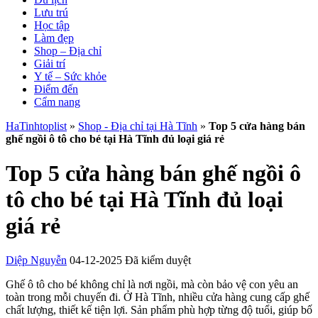
Lưu trú
Học tập
Làm đẹp
Shop – Địa chỉ
Giải trí
Y tế – Sức khỏe
Điểm đến
Cẩm nang
HaTinhtoplist
»
Shop - Địa chỉ tại Hà Tĩnh
»
Top 5 cửa hàng bán
ghế ngồi ô tô cho bé tại Hà Tĩnh đủ loại giá rẻ
Top 5 cửa hàng bán ghế ngồi ô
tô cho bé tại Hà Tĩnh đủ loại
giá rẻ
Diệp Nguyễn
04-12-2025
Đã kiểm duyệt
Ghế ô tô cho bé không chỉ là nơi ngồi, mà còn bảo vệ con yêu an
toàn trong mỗi chuyến đi. Ở Hà Tĩnh, nhiều cửa hàng cung cấp ghế
chất lượng, thiết kế tiện lợi. Sản phẩm phù hợp từng độ tuổi, giúp bố