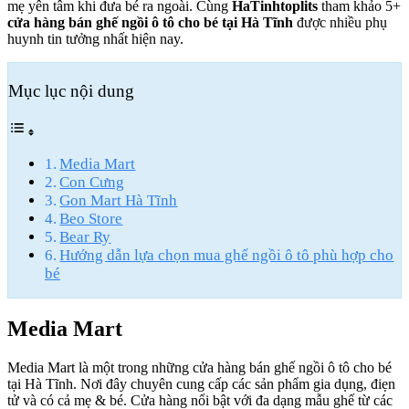
mẹ yên tâm khi đưa bé ra ngoài. Cùng
HaTinhtoplits
tham khảo 5+
cửa hàng bán ghế ngồi ô tô cho bé tại Hà Tĩnh
được nhiều phụ
huynh tin tưởng nhất hiện nay.
Mục lục nội dung
Media Mart
Con Cưng
Gon Mart Hà Tĩnh
Beo Store
Bear Ry
Hướng dẫn lựa chọn mua ghế ngồi ô tô phù hợp cho
bé
Media Mart
Media Mart là một trong những cửa hàng bán ghế ngồi ô tô cho bé
tại Hà Tĩnh. Nơi đây chuyên cung cấp các sản phẩm gia dụng, điẹn
tử và có cả mẹ & bé. Cửa hàng nổi bật với đa dạng mẫu ghế từ các