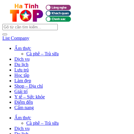
List Company
Ẩm thực
Cà phê – Trà sữa
Dịch vụ
Du lịch
Lưu trú
Học tập
Làm đẹp
Shop – Địa chỉ
Giải trí
Y tế – Sức khỏe
Điểm đến
Cẩm nang
Ẩm thực
Cà phê – Trà sữa
Dịch vụ
Du lịch