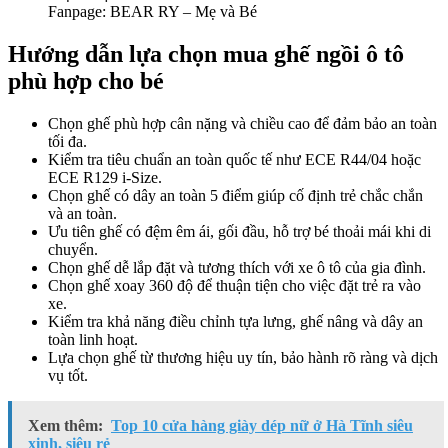
Fanpage: BEAR RY – Mẹ và Bé
Hướng dẫn lựa chọn mua ghế ngồi ô tô
phù hợp cho bé
Chọn ghế phù hợp cân nặng và chiều cao để đảm bảo an toàn
tối đa.
Kiểm tra tiêu chuẩn an toàn quốc tế như ECE R44/04 hoặc
ECE R129 i-Size.
Chọn ghế có dây an toàn 5 điểm giúp cố định trẻ chắc chắn
và an toàn.
Ưu tiên ghế có đệm êm ái, gối đầu, hỗ trợ bé thoải mái khi di
chuyển.
Chọn ghế dễ lắp đặt và tương thích với xe ô tô của gia đình.
Chọn ghế xoay 360 độ để thuận tiện cho việc đặt trẻ ra vào
xe.
Kiểm tra khả năng điều chỉnh tựa lưng, ghế nâng và dây an
toàn linh hoạt.
Lựa chọn ghế từ thương hiệu uy tín, bảo hành rõ ràng và dịch
vụ tốt.
Xem thêm:
Top 10 cửa hàng giày dép nữ ở Hà Tĩnh siêu
xinh, siêu rẻ