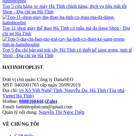
Top 5 cửa hàng xe máy Hà Tĩnh chính hãng, dịch vụ hậu mãi tốt
Shop - Địa chỉ tại Hà Tĩnh
Top 11 shop giày thể thao Hà Tĩnh có mẫu mã đa dạng
Shop - Địa
chỉ tại Hà Tĩnh
Top 5 địa chỉ bán giỏ trái cây Hà Tĩnh có thiết kế sang trọng, tinh tế
Shop - Địa chỉ tại Hà Tĩnh
HATINHTOPLIST
Đơn vị chủ quản: Công ty DanaSEO
MST: 0402001765 cấp ngày 20/09/2019
Địa chỉ:
16 Xô Viết Nghệ Tĩnh, Nguyễn Du, Hà Tĩnh (Tòa nhà
Viettel Hà Tĩnh)
Hotline:
0888160444
(
Zalo
)
Email: hatinhtoplistcom@gmail.com
Quản lý nội dung:
Nguyễn Thị Ngọc Diệp
VỀ CHÚNG TÔI
Giới thiệu