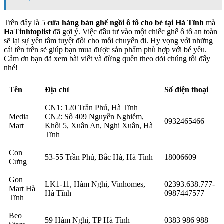
Trên đây là 5
cửa hàng bán ghế ngồi ô tô cho bé tại Hà Tĩnh
mà
HaTinhtoplist
đã gợi ý. Việc đầu tư vào một chiếc ghế ô tô an toàn
sẽ lại sự yên tâm tuyệt đối cho mỗi chuyến đi. Hy vọng với những
cái tên trên sẽ giúp bạn mua được sản phẩm phù hợp với bé yêu.
Cảm ơn bạn đã xem bài viết và đừng quên theo dõi chúng tôi đấy
nhé!
Tên
Địa chỉ
Số điện thoại
CN1: 120 Trần Phú, Hà Tĩnh
Media
CN2: Số 409 Nguyễn Nghiễm,
0932465466
Mart
Khối 5, Xuân An, Nghi Xuân, Hà
Tĩnh
Con
53-55 Trần Phú, Bắc Hà, Hà Tĩnh
18006609
Cưng
Gon
LK1-11, Hàm Nghi, Vinhomes,
02393.638.777-
Mart Hà
Hà Tĩnh
0987447577
Tĩnh
Beo
59 Hàm Nghi, TP Hà Tĩnh
0383 986 988