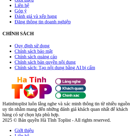
Liên hệ
Góp ý
Đánh giá và xếp hạng
Đăng thông tin doanh nghiệp
CHÍNH SÁCH
Quy định sử dụng
Chính sách bảo mật
Chính sách quảng cáo
Chính sách bản quyền nội dung
Chính sách: Tạo nội dung bằng AI bị cấm
Hatinhtoplist luôn lắng nghe và xác minh thông tin từ nhiều nguồn
uy tín nhằm mang đến những đánh giá khách quan nhất để khách
hàng có sự chọn lựa phù hợp.
2025 © Bản quyền Hà Tĩnh Toplist - All rights reserved.
Giới thiệu
Liên hệ