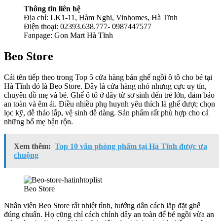
Thông tin liên hệ
Địa chỉ: LK1-11, Hàm Nghi, Vinhomes, Hà Tĩnh
Điện thoại: 02393.638.777- 0987447577
Fanpage: Gon Mart Hà Tĩnh
Beo Store
Cái tên tiếp theo trong Top 5 cửa hàng bán ghế ngồi ô tô cho bé tại
Hà Tĩnh đó là Beo Store. Đây là cửa hàng nhỏ nhưng cực uy tín,
chuyên đồ mẹ và bé. Ghế ô tô ở đây từ sơ sinh đến trẻ lớn, đảm bảo
an toàn và êm ái. Điều nhiều phụ huynh yêu thích là ghế được chọn
lọc kỹ, dễ tháo lắp, vệ sinh dễ dàng. Sản phẩm rất phù hợp cho cả
những bố mẹ bận rộn.
Xem thêm:
Top 10 văn phòng phẩm tại Hà Tĩnh được ưa
chuộng
Beo Store
Nhân viên Beo Store rất nhiệt tình, hướng dẫn cách lắp đặt ghế
đúng chuẩn. Họ cũng chỉ cách chỉnh dây an toàn để bé ngồi vừa an