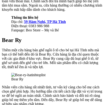
toàn vừa thoải mái. Chính sách đổi trả minh bạch giúp bố mẹ yên
tâm khi mua sắm. Ngoài ra, cửa hàng thường có nhiều chương trình
khuyến mãi hấp dẫn dành cho khách hàng.
Thông tin liên hệ
Địa chỉ:
59 Hàm Nghi, TP Hà Tĩnh
Điện thoại: 0383 986 988
Fanpage: Beo Store – Mẹ và Bé
Bear Ry
Thêm một cửa hàng bán ghế ngồi ô tô cho bé tại Hà Tĩnh nữa mà
bạn có thế biết đến đó là Bear Ry. Cửa hàng là địa chỉ quen thuộc
với các gia đình ở khu vực. Bear Ry cung cấp đủ loại ghế ô tô, từ
ghế sơ sinh đến ghế cho trẻ lớn. Mỗi sản phẩm đều có chất lượng
tốt, thiết kế êm ái và tiện lợi.
Bear Ry
Nhân viên cửa hàng rất nhiệt tình, tư vấn kỹ càng cho bố mẹ cách
chọn ghế phù hợp. Họ hướng dẫn chi tiết cách lắp đặt và vị trí trong
xe để bé ngồi an toàn nhất. Chính sách bảo hành và đổi trả rõ ràng
giúp bố mẹ thêm yên tâm. Đến đây, Bear Ry sẽ giúp bố mẹ dễ dàng
sở hữu sản phẩm chất lượng.