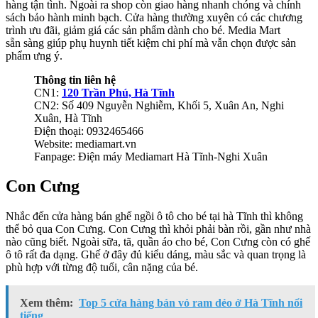
hàng tận tình. Ngoài ra shop còn giao hàng nhanh chóng và chính
sách bảo hành minh bạch. Cửa hàng thường xuyên có các chương
trình ưu đãi, giảm giá các sản phẩm dành cho bé. Media Mart
sẵn sàng giúp phụ huynh tiết kiệm chi phí mà vẫn chọn được sản
phẩm ưng ý.
Thông tin liên hệ
CN1:
120 Trần Phú, Hà Tĩnh
CN2: Số 409 Nguyễn Nghiễm, Khối 5, Xuân An, Nghi
Xuân, Hà Tĩnh
Điện thoại: 0932465466
Website: mediamart.vn
Fanpage: Điện máy Mediamart Hà Tĩnh-Nghi Xuân
Con Cưng
Nhắc đến cửa hàng bán ghế ngồi ô tô cho bé tại hà Tĩnh thì không
thể bỏ qua Con Cưng. Con Cưng thì khỏi phải bàn rồi, gần như nhà
nào cũng biết. Ngoài sữa, tã, quần áo cho bé, Con Cưng còn có ghế
ô tô rất đa dạng. Ghế ở đây đủ kiểu dáng, màu sắc và quan trọng là
phù hợp với từng độ tuổi, cân nặng của bé.
Xem thêm:
Top 5 cửa hàng bán vỏ ram dẻo ở Hà Tĩnh nổi
tiếng