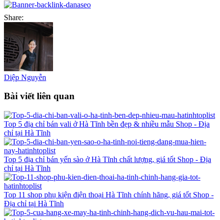
Share:
Diệp Nguyễn
Bài viết liên quan
Top 5 địa chỉ bán vali ở Hà Tĩnh bền đẹp & nhiều mẫu
Shop - Địa
chỉ tại Hà Tĩnh
Top 5 địa chỉ bán yến sào ở Hà Tĩnh chất lượng, giá tốt
Shop - Địa
chỉ tại Hà Tĩnh
Top 11 shop phụ kiện điện thoại Hà Tĩnh chính hãng, giá tốt
Shop -
Địa chỉ tại Hà Tĩnh