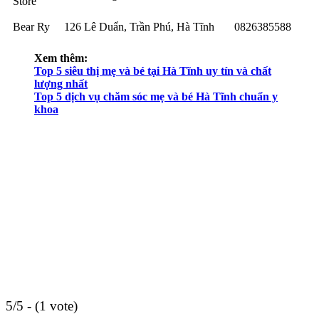
Store
Bear Ry
126 Lê Duẩn, Trần Phú, Hà Tĩnh
0826385588
Xem thêm:
Top 5 siêu thị mẹ và bé tại Hà Tĩnh uy tín và chất
lượng nhất
Top 5 dịch vụ chăm sóc mẹ và bé Hà Tĩnh chuẩn y
khoa
5/5 - (1 vote)