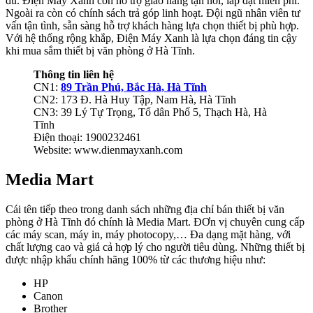
đủ. Điện Máy Xanh còn hỗ trợ giao hàng tận nơi, lắp đặt miễn phí.
Ngoài ra còn có chính sách trả góp linh hoạt. Đội ngũ nhân viên tư
vấn tận tình, sẵn sàng hỗ trợ khách hàng lựa chọn thiết bị phù hợp.
Với hệ thống rộng khắp, Điện Máy Xanh là lựa chọn đáng tin cậy
khi mua sắm thiết bị văn phòng ở Hà Tĩnh.
Thông tin liên hệ
CN1:
89 Trần Phú, Bắc Hà, Hà Tĩnh
CN2: 173 Đ. Hà Huy Tập, Nam Hà, Hà Tĩnh
CN3: 39 Lý Tự Trọng, Tổ dân Phố 5, Thạch Hà, Hà
Tĩnh
Điện thoại: 1900232461
Website: www.dienmayxanh.com
Media Mart
Cái tên tiếp theo trong danh sách những địa chỉ bán thiết bị văn
phòng ở Hà Tĩnh đó chính là Media Mart. ĐƠn vị chuyên cung cấp
các máy scan, máy in, máy photocopy,… Đa dạng mặt hàng, với
chất lượng cao và giá cả hợp lý cho người tiêu dùng. Những thiết bị
được nhập khẩu chính hãng 100% từ các thương hiệu như:
HP
Canon
Brother