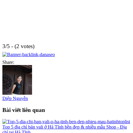
3/5 - (2 votes)
Share:
Diệp Nguyễn
Bài viết liên quan
Top 5 địa chỉ bán vali ở Hà Tĩnh bền đẹp & nhiều mẫu
Shop - Địa
chỉ tại Hà Tĩnh