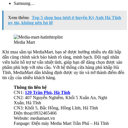
Samsung…
Xem thêm:
Top 5 shop hoa tươi ở huyện Kỳ Anh Hà Tĩnh
uy tín, không nên bỏ lỡ
Media Mart
Khi mua sắm tại MediaMart, bạn sẽ được hưởng nhiều ưu đãi hấp
dẫn cùng chính sách bảo hành rõ ràng, minh bạch. Đội ngũ nhân
viên luôn hỗ trợ tư vấn nhiệt tình, giúp bạn dễ dàng chọn được sản
phẩm phù hợp với nhu cầu. Với hệ thống cửa hàng phủ khắp Hà
Tĩnh, MediaMart dần khẳng định được uy tín và trở thành điểm đến
tin cậy của nhiều khách hàng.
Thông tin liên hệ
CN1:
120 Trần Phú, Hà Tĩnh
CN2: 407 Nguyễn Nghiễm, Khối 5 Xuân An, Nghi
Xuân, Hà Tĩnh
CN3: Khối 5, Bắc Hồng, Hồng Lĩnh, Hà Tĩnh
Điện thoại:0932465466
Website: mediamart.vn
Fanpage: Điện máy Media Mart Trần Phú – Hà Tĩnh