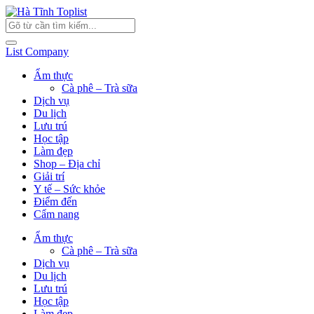
List Company
Ẩm thực
Cà phê – Trà sữa
Dịch vụ
Du lịch
Lưu trú
Học tập
Làm đẹp
Shop – Địa chỉ
Giải trí
Y tế – Sức khỏe
Điểm đến
Cẩm nang
Ẩm thực
Cà phê – Trà sữa
Dịch vụ
Du lịch
Lưu trú
Học tập
Làm đẹp