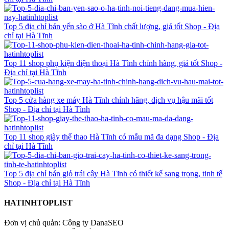
Top 5 địa chỉ bán yến sào ở Hà Tĩnh chất lượng, giá tốt
Shop - Địa
chỉ tại Hà Tĩnh
Top 11 shop phụ kiện điện thoại Hà Tĩnh chính hãng, giá tốt
Shop -
Địa chỉ tại Hà Tĩnh
Top 5 cửa hàng xe máy Hà Tĩnh chính hãng, dịch vụ hậu mãi tốt
Shop - Địa chỉ tại Hà Tĩnh
Top 11 shop giày thể thao Hà Tĩnh có mẫu mã đa dạng
Shop - Địa
chỉ tại Hà Tĩnh
Top 5 địa chỉ bán giỏ trái cây Hà Tĩnh có thiết kế sang trọng, tinh tế
Shop - Địa chỉ tại Hà Tĩnh
HATINHTOPLIST
Đơn vị chủ quản: Công ty DanaSEO