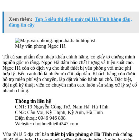
Xem thêm:
Top 5 siêu thị điện máy tại Hà Tĩnh hàng đầu,
đáng tin cậy
Máy văn phòng Ngọc Hà
Tất cả sản phẩm đều nhập khẩu chính hãng, có giấy tờ chứng minh
nguồn gốc rõ ràng. Ngọc Hà đảm bảo chất lượng và hiệu suất cao.
Ngọc Hà còn có dịch vụ cho thuê thiết bị văn phòng với mức phí
hợp lý. Bên cạnh đó là nhiều ưu đãi hấp dẫn. Khách hàng còn được
hỗ trợ miễn phí vận chuyển, lắp đặt và bảo hành tại chỗ. Đặc biệt,
đội ngũ kỹ thuật viên có chuyên môn cao, luôn sẵn sàng xử lý sự cố
nhanh chóng.
Thông tin liên hệ
CN1: 19 Nguyễn Công Trứ, Nam Hà, Hà Tĩnh
CN2: Cầu Voi, Kỳ Thịnh, Kỳ Anh, Hà Tĩnh
Điện thoại: 0946 946 808
Website: chothuethietbi247.com
Vừa rồi là 5 địa chỉ bán
thiết bị văn phòng ở Hà Tĩnh
mà chúng
tôi đã tổng hợp. Hy vọng với những thông tin trên sẽ giúp bạn tìm