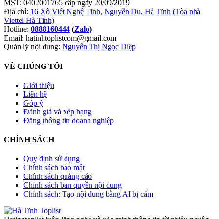
MST: 0402001765 cấp ngày 20/09/2019
Địa chỉ:
16 Xô Viết Nghệ Tĩnh, Nguyễn Du, Hà Tĩnh (Tòa nhà
Viettel Hà Tĩnh)
Hotline:
0888160444
(
Zalo
)
Email: hatinhtoplistcom@gmail.com
Quản lý nội dung:
Nguyễn Thị Ngọc Diệp
VỀ CHÚNG TÔI
Giới thiệu
Liên hệ
Góp ý
Đánh giá và xếp hạng
Đăng thông tin doanh nghiệp
CHÍNH SÁCH
Quy định sử dụng
Chính sách bảo mật
Chính sách quảng cáo
Chính sách bản quyền nội dung
Chính sách: Tạo nội dung bằng AI bị cấm