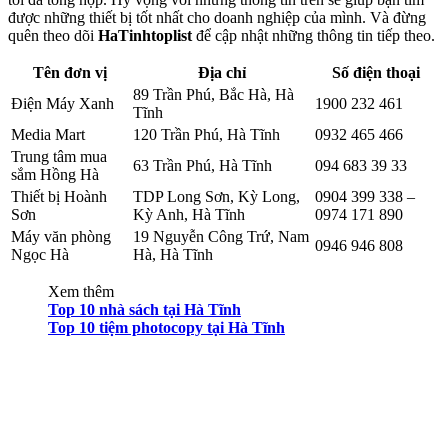
được những thiết bị tốt nhất cho doanh nghiệp của mình. Và đừng
quên theo dõi
HaTinhtoplist
để cập nhật những thông tin tiếp theo.
Tên đơn vị
Địa chỉ
Số điện thoại
89 Trần Phú, Bắc Hà, Hà
Điện Máy Xanh
1900 232 461
Tĩnh
Media Mart
120 Trần Phú, Hà Tĩnh
0932 465 466
Trung tâm mua
63 Trần Phú, Hà Tĩnh
094 683 39 33
sắm Hồng Hà
Thiết bị Hoành
TDP Long Sơn, Kỳ Long,
0904 399 338 –
Sơn
Kỳ Anh, Hà Tĩnh
0974 171 890
Máy văn phòng
19 Nguyễn Công Trứ, Nam
0946 946 808
Ngọc Hà
Hà, Hà Tĩnh
Xem thêm
Top 10 nhà sách tại Hà Tĩnh
Top 10 tiệm photocopy tại Hà Tĩnh