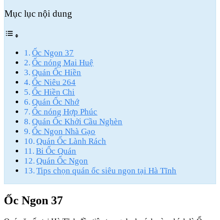
Mục lục nội dung
Ốc Ngon 37
Ốc nóng Mai Huệ
Quán Ốc Hiền
Ốc Niêu 264
Ốc Hiền Chi
Quán Ốc Nhớ
Ốc nóng Hợp Phúc
Quán Ốc Khởi Cầu Nghèn
Ốc Ngon Nhà Gạo
Quán Ốc Lành Rách
Bi Ốc Quán
Quán Ốc Ngon
Tips chọn quán ốc siêu ngon tại Hà Tĩnh
Ốc Ngon 37