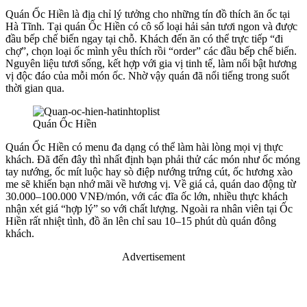
Quán Ốc Hiền là địa chỉ lý tưởng cho những tín đồ thích ăn ốc tại
Hà Tĩnh. Tại quán Ốc Hiền có cô số loại hải sản tươi ngon và được
đầu bếp chế biến ngay tại chỗ. Khách đến ăn có thể trực tiếp “đi
chợ”, chọn loại ốc mình yêu thích rồi “order” các đầu bếp chế biến.
Nguyên liệu tươi sống, kết hợp với gia vị tinh tế, làm nổi bật hương
vị độc đáo của mỗi món ốc. Nhờ vậy quán đã nổi tiếng trong suốt
thời gian qua.
Quán Ốc Hiền
Quán Ốc Hiền có menu đa dạng có thể làm hài lòng mọi vị thực
khách. Đã đến đây thì nhất định bạn phải thử các món như ốc móng
tay nướng, ốc mít luộc hay sò điệp nướng trứng cút, ốc hương xào
me sẽ khiến bạn nhớ mãi về hương vị. Về giá cả, quán dao động từ
30.000–100.000 VNĐ/món, với các đĩa ốc lớn, nhiều thực khách
nhận xét giá “hợp lý” so với chất lượng. Ngoài ra nhân viên tại Ốc
Hiền rất nhiệt tình, đồ ăn lên chỉ sau 10–15 phút dù quán đông
khách.
Advertisement