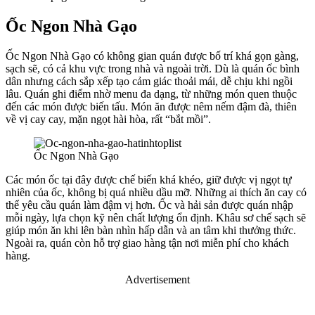
Ốc Ngon Nhà Gạo
Ốc Ngon Nhà Gạo có không gian quán được bố trí khá gọn gàng,
sạch sẽ, có cả khu vực trong nhà và ngoài trời. Dù là quán ốc bình
dân nhưng cách sắp xếp tạo cảm giác thoải mái, dễ chịu khi ngồi
lâu. Quán ghi điểm nhờ menu đa dạng, từ những món quen thuộc
đến các món được biến tấu. Món ăn được nêm nếm đậm đà, thiên
về vị cay cay, mặn ngọt hài hòa, rất “bắt mồi”.
Ốc Ngon Nhà Gạo
Các món ốc tại đây được chế biến khá khéo, giữ được vị ngọt tự
nhiên của ốc, không bị quá nhiều dầu mỡ. Những ai thích ăn cay có
thể yêu cầu quán làm đậm vị hơn. Ốc và hải sản được quán nhập
mỗi ngày, lựa chọn kỹ nên chất lượng ổn định. Khâu sơ chế sạch sẽ
giúp món ăn khi lên bàn nhìn hấp dẫn và an tâm khi thưởng thức.
Ngoài ra, quán còn hỗ trợ giao hàng tận nơi miễn phí cho khách
hàng.
Advertisement