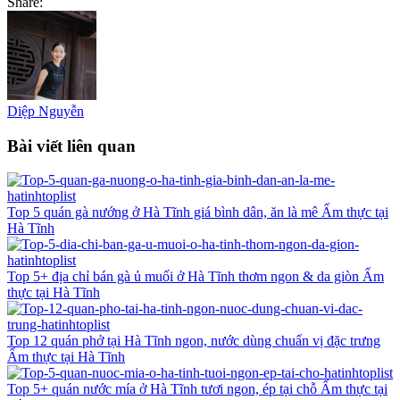
Share:
Diệp Nguyễn
Bài viết liên quan
Top 5 quán gà nướng ở Hà Tĩnh giá bình dân, ăn là mê
Ẩm thực tại
Hà Tĩnh
Top 5+ địa chỉ bán gà ủ muối ở Hà Tĩnh thơm ngon & da giòn
Ẩm
thực tại Hà Tĩnh
Top 12 quán phở tại Hà Tĩnh ngon, nước dùng chuẩn vị đặc trưng
Ẩm thực tại Hà Tĩnh
Top 5+ quán nước mía ở Hà Tĩnh tươi ngon, ép tại chỗ
Ẩm thực tại