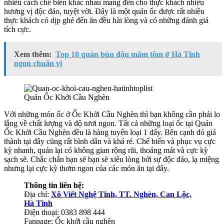
nhiều cách chế biến khác nhau mang đến cho thực khách nhiều
hương vị độc đáo, tuyệt vời. Đây là một quán ốc được rất nhiều
thực khách có dịp ghé đến ăn đều hài lòng và có những đánh giá
tích cực.
Xem thêm:
Top 10 quán bún đậu mắm tôm ở Hà Tĩnh
ngon chuẩn vị
Quán Ốc Khởi Cầu Nghèn
Với những món ốc ở Ốc Khởi Cầu Nghèn thì bạn không cần phải lo
lắng về chất lượng và độ tươi ngon. Tất cả những loại ốc tại Quán
Ốc Khởi Cầu Nghèn đều là hàng tuyển loại 1 đấy. Bên cạnh đó giá
thành tại đây cũng rất bình dân và khá rẻ. Chế biến và phục vụ cực
kỳ nhanh, quán lại có không gian rộng rãi, thoáng mát và cực kỳ
sạch sẽ. Chắc chắn bạn sẽ bạn sẽ xiêu lòng bởi sự độc đáo, lạ miệng
nhưng lại cực kỳ thơm ngon của các món ăn tại đây.
Thông tin liên hệ:
Địa chỉ:
Xô Viết Nghệ Tĩnh, TT. Nghèn, Can Lộc,
Hà Tĩnh
Điện thoại: 0383 898 444
Fanpage: Ốc khởi cầu nghèn