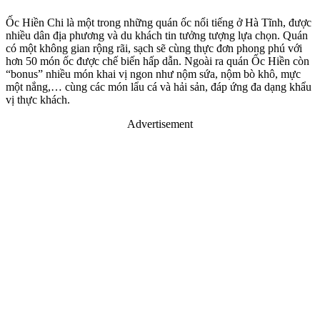
Ốc Hiền Chi là một trong những quán ốc nổi tiếng ở Hà Tĩnh, được
nhiều dân địa phương và du khách tin tưởng tượng lựa chọn. Quán
có một không gian rộng rãi, sạch sẽ cùng thực đơn phong phú với
hơn 50 món ốc được chế biến hấp dẫn. Ngoài ra quán Ốc Hiền còn
“bonus” nhiều món khai vị ngon như nộm sứa, nộm bò khô, mực
một nắng,… cùng các món lẩu cá và hải sản, đáp ứng đa dạng khẩu
vị thực khách.
Advertisement