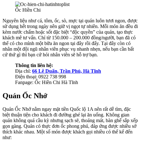
Ốc Hiền Chi
Nguyên liệu như cá, tôm, ốc, sò, mực tại quán luôn tươi ngon, được
sử dụng hết trong ngày nên giữ vị ngọt tự nhiên. Mỗi món ăn đều đi
kèm nước chấm hoặc sốt đặc biệt “độc quyền” của quán, tạo thực
khách mê tư vấn. Chỉ từ 150.000 – 200.000 đồng/người, bạn đã có
thể có cho mình một bữa ăn ngon tại đây rồi đấy. Tại đây còn có
nhân một đội ngũ nhân viên phục vụ nhanh nhẹn, nếu bạn cần bất
cứ thứ gì thì bạn cứ hỏi nhân viên sẽ hỗ trợ bạn.
Thông tin liên hệ:
Địa chỉ:
66 Lê Duẩn, Trần Phú, Hà Tĩnh
Điện thoại: 0922 738 998
Fanpage: Ốc Hiền Chi Hà Tĩnh
Quán Ốc Nhớ
Quán Ốc Nhớ nằm ngay mặt tiền Quốc lộ 1A nên rất dễ tìm, đặc
biệt thuận tiện cho khách đi đường ghé lại ăn uống. Không gian
quán không quá cầu kỳ nhưng sạch sẽ, thoáng mát, bàn ghế sắp xếp
gọn gàng. Quán có thực đơn ốc phong phú, đáp ứng được nhiều sở
thích khác nhau. Một số món được khách gọi nhiều có thể kể đến
như: