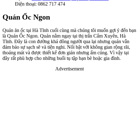
Điện thoại: 0862 717 474
Quán Ốc Ngon
Quán ăn ốc tại Hà Tĩnh cuối cùng mà chúng tôi muốn gợi ý đến bạn
là Quán Ốc Ngon. Quán nằm ngay tại thị trấn Cẩm Xuyên, Hà
Tĩnh. Đây là con đường khá đông người qua lại nhưng quán vẫn
đảm bảo sự sạch sẽ và tiện nghi. Nổi bật với không gian rộng rãi,
thoáng mát và được thiết kế đơn giản nhưng ấm cúng. Vì vậy tại
đây rất phù hợp cho những buổi tụ tập bạn bè hoặc gia đình.
Advertisement