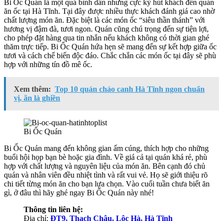
Bi Ốc Quán là một quá bình dân nhưng cực kỳ hút khách đến quán
ăn ốc tại Hà Tĩnh. Tại đây được nhiều thực khách đánh giá cao nhờ
chất lượng món ăn. Đặc biệt là các món ốc “siêu thần thánh” với
hương vị đậm đà, tươi ngon. Quán cũng chú trọng đến sự tiện lợi,
cho phép đặt hàng qua tin nhắn nếu khách không có thời gian ghé
thăm trực tiếp. Bi Ốc Quán hứa hẹn sẽ mang đến sự kết hợp giữa ốc
tươi và cách chế biến độc đáo. Chắc chắn các món ốc tại đây sẽ phù
hợp với những tín đồ mê ốc.
Xem thêm:
Top 10 quán cháo canh Hà Tĩnh ngon chuẩn
vị, ăn là ghiền
Bi Ốc Quán
Bi Ốc Quán mang đến không gian ấm cúng, thích hợp cho những
buổi hội họp bạn bè hoặc gia đình. Về giá cả tại quán khá rẻ, phù
hợp với chất lượng và nguyên liệu của món ăn. Bên cạnh đó chủ
quán và nhân viên đều nhiệt tình và rất vui vẻ. Họ sẽ giới thiệu rõ
chi tiết từng món ăn cho bạn lựa chọn. Vào cuối tuần chưa biết ăn
gì, ở đâu thì hãy ghé ngay Bi Ốc Quán này nhé!
Thông tin liên hệ:
Địa chỉ:
ĐT9, Thạch Châu, Lộc Hà, Hà Tĩnh