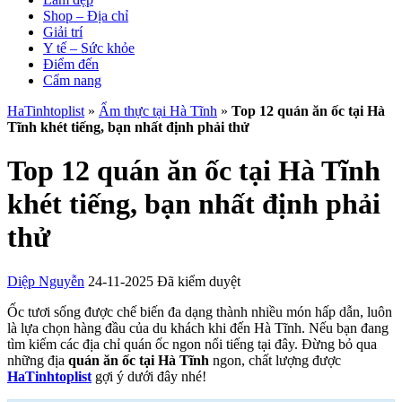
Shop – Địa chỉ
Giải trí
Y tế – Sức khỏe
Điểm đến
Cẩm nang
HaTinhtoplist
»
Ẩm thực tại Hà Tĩnh
»
Top 12 quán ăn ốc tại Hà
Tĩnh khét tiếng, bạn nhất định phải thử
Top 12 quán ăn ốc tại Hà Tĩnh
khét tiếng, bạn nhất định phải
thử
Diệp Nguyễn
24-11-2025
Đã kiểm duyệt
Ốc tươi sống được chế biến đa dạng thành nhiều món hấp dẫn, luôn
là lựa chọn hàng đầu của du khách khi đến Hà Tĩnh. Nếu bạn đang
tìm kiếm các địa chỉ quán ốc ngon nổi tiếng tại đây. Đừng bỏ qua
những địa
quán ăn ốc tại Hà Tĩnh
ngon, chất lượng được
HaTinhtoplist
gợi ý dưới đây nhé!