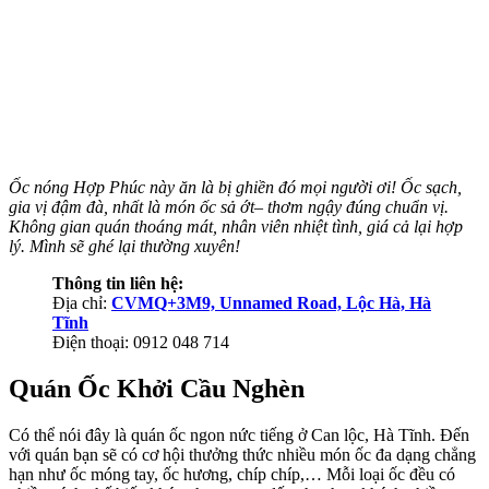
Ốc nóng Hợp Phúc này ăn là bị ghiền đó mọi người ơi! Ốc sạch,
gia vị đậm đà, nhất là món ốc sả ớt– thơm ngậy đúng chuẩn vị.
Không gian quán thoáng mát, nhân viên nhiệt tình, giá cả lại hợp
lý. Mình sẽ ghé lại thường xuyên!
Thông tin liên hệ:
Địa chỉ:
CVMQ+3M9, Unnamed Road, Lộc Hà, Hà
Tĩnh
Điện thoại: 0912 048 714
Quán Ốc Khởi Cầu Nghèn
Có thể nói đây là quán ốc ngon nức tiếng ở Can lộc, Hà Tĩnh. Đến
với quán bạn sẽ có cơ hội thưởng thức nhiều món ốc đa dạng chẳng
hạn như ốc móng tay, ốc hương, chíp chíp,… Mỗi loại ốc đều có