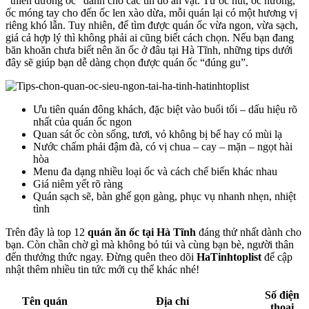
“thiên đường ốc” dành cho các tín đồ ăn vặt. Từ ốc hút, ốc hương,
ốc móng tay cho đến ốc len xào dừa, mỗi quán lại có một hương vị
riêng khó lẫn. Tuy nhiên, để tìm được quán ốc vừa ngon, vừa sạch,
giá cả hợp lý thì không phải ai cũng biết cách chọn. Nếu bạn đang
băn khoăn chưa biết nên ăn ốc ở đâu tại Hà Tĩnh, những tips dưới
đây sẽ giúp bạn dễ dàng chọn được quán ốc “đúng gu”.
Ưu tiên quán đông khách, đặc biệt vào buổi tối – dấu hiệu rõ
nhất của quán ốc ngon
Quan sát ốc còn sống, tươi, vỏ không bị bể hay có mùi lạ
Nước chấm phải đậm đà, có vị chua – cay – mặn – ngọt hài
hòa
Menu đa dạng nhiều loại ốc và cách chế biến khác nhau
Giá niêm yết rõ ràng
Quán sạch sẽ, bàn ghế gọn gàng, phục vụ nhanh nhẹn, nhiệt
tình
Trên đây là top 12
quán ăn ốc tại Hà Tĩnh
đáng thử nhất dành cho
bạn. Còn chần chờ gì mà không bỏ túi và cùng bạn bè, người thân
đến thưởng thức ngay. Đừng quên theo dõi
HaTinhtoplist
để cập
nhật thêm nhiều tin tức mới cụ thể khác nhé!
Số điện
Tên quán
Địa chỉ
thoại