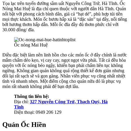
Tọa lạc trên tuyến đường sầm uất Nguyễn Công Trứ, Hà Tĩnh. Ốc
Nóng Mai Huệ là địa chỉ quen thuộc với người dân Hà Tĩnh. Quán
nổi bật với phong cách bình dân, giá cả “hạt dẻ”, phù hợp túi tiền
mọi thực khách. Món ốc bươu hấp xả là “đặc sản” tại đây, nổi tiếng
bởi hương thơm hấp dẫn. Mỗi ốc đĩa đầy đủ thơm phức chỉ với
30.000 đồng/ đĩa.
Ốc nóng Mai Huệ
Điều đặc biệt làm nên linh hồn cho các món ốc ở đây chính là nước
mắm chấm dẻo kẹo, vị cay cay, ngọt ngọt vừa phải. Tất cả đều hòa
quyện với ốc nóng béo ngậy, khiến bạn phải chấm liên tục không
ngừng. Không gian quán không quá rộng thiết kế đơn giản nhưng
đổi lại rất sạch sẽ và gọn gàng. Nhân viên phục vụ cũng nhất nhiệt
tình và nhanh nhẹn. Một điểm cộng cho quán nữa đó là phục vụ
món rất nhanh không phải để bạn đợi lâu.
Thông tin liên hệ:
Địa chỉ:
327 Nguyễn Công Trứ, Thạch Quý, Hà
Tĩnh
Điện thoại: 0949 206 129
Quán Ốc Hiền