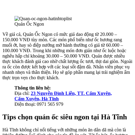
Quán Ốc Ngon
Về giá cả, Quán Ốc Ngon có mức giá dao động từ 20.000 –
150.000 VNĐ tùy món. Các món phổ biến như ốc hương rang
muối ớt, hay sò điệp nướng mỡ hành thường có giá từ 60.000 –
100.000 VNĐ. Trong khi những món đơn giản như ốc luộc hoặc
nghêu hấp chỉ khoảng 30.000 – 50.000 VNĐ. Quán được nhiều
thực khách đánh giá cao nhờ chất lượng ốc tươi, thịt dai giòn. Ngoài
ra ốc còn được kết hợp với các loại sốt đậm đà. Nhân viên phục vụ
nhanh nhẹn và thân thiện. Họ sẽ góp phần mang lại trải nghiệm ẩm
thực trọn vẹn cho thực khách.
Thông tin liên hệ:
Địa chỉ:
23 Nguyễn Đình Liễn, TT. Cẩm Xuyên,
Cẩm Xuyên, Hà Tĩnh
Điện thoại: 0971 565 979
Tips chọn quán ốc siêu ngon tại Hà Tĩnh
Hà Tĩnh không chỉ nổi tiếng với những món ăn dân dã mà còn là