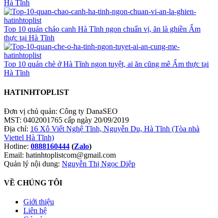
Hà Tĩnh
Top 10 quán cháo canh Hà Tĩnh ngon chuẩn vị, ăn là ghiền
Ẩm
thực tại Hà Tĩnh
Top 10 quán chè ở Hà Tĩnh ngon tuyệt, ai ăn cũng mê
Ẩm thực tại
Hà Tĩnh
HATINHTOPLIST
Đơn vị chủ quản: Công ty DanaSEO
MST: 0402001765 cấp ngày 20/09/2019
Địa chỉ:
16 Xô Viết Nghệ Tĩnh, Nguyễn Du, Hà Tĩnh (Tòa nhà
Viettel Hà Tĩnh)
Hotline:
0888160444
(
Zalo
)
Email: hatinhtoplistcom@gmail.com
Quản lý nội dung:
Nguyễn Thị Ngọc Diệp
VỀ CHÚNG TÔI
Giới thiệu
Liên hệ