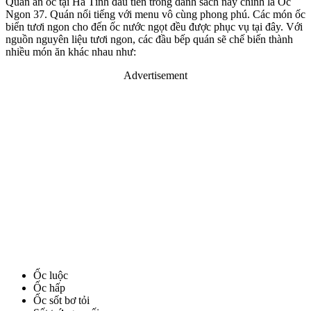
Quán ăn ốc tại Hà Tĩnh đầu tiên trong danh sách này chính là Ốc
Ngon 37. Quán nổi tiếng với menu vô cùng phong phú. Các món ốc
biển tươi ngon cho đến ốc nước ngọt đều được phục vụ tại đây. Với
nguồn nguyên liệu tươi ngon, các đầu bếp quán sẽ chế biến thành
nhiều món ăn khác nhau như:
Advertisement
Ốc luộc
Ốc hấp
Ốc sốt bơ tỏi