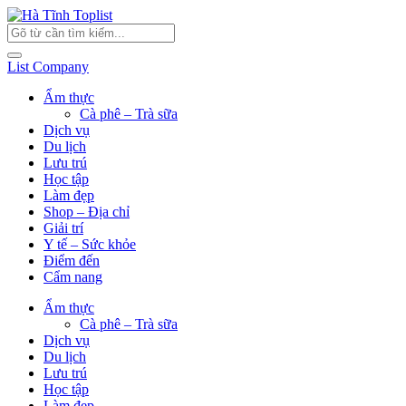
List Company
Ẩm thực
Cà phê – Trà sữa
Dịch vụ
Du lịch
Lưu trú
Học tập
Làm đẹp
Shop – Địa chỉ
Giải trí
Y tế – Sức khỏe
Điểm đến
Cẩm nang
Ẩm thực
Cà phê – Trà sữa
Dịch vụ
Du lịch
Lưu trú
Học tập
Làm đẹp