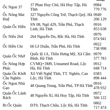
37 Phan Huy Chú, Hà Huy Tập, Hà
0984
Ốc Ngon 37
Tĩnh
779 776
Ốc Nóng Mai
327 Nguyễn Công Trứ, Thạch Quý, Hà
0949
Huệ
Tĩnh
206 129
SN 08, Ngõ 429, Trần Phú, Thạch
0916
Quán Ốc Hiền
Linh, Hà Tĩnh
853 638
0976
Ốc Niêu 264
264 Nguyễn Du, Bắc Hà, Hà Tĩnh
074 941
0922
Ốc Hiền Chi
66 Lê Duẩn, Trần Phú, Hà Tĩnh
738 998
Quốc lộ 1A, Thôn Hưng Mỹ, Xã Cẩm
0979
Quán Ốc Nhớ
Bình, Hà Tĩnh
577 783
Ốc Nóng Hợp
CVMQ+3M9, Unnamed Road, Lộc
0912
Phúc
Hà, Hà Tĩnh
048 714
Quán Ốc Khởi
Xô Viết Nghệ Tĩnh, TT. Nghèn, Can
0383
Cầu Nghèn
Lộc, Hà Tĩnh
898 444
Ốc Ngon Nhà
0916
48 Quang Trung, Trần Phú, TP Hà Tĩnh
Gạo
478 932
Quán Ốc Lành
0972
48 Nguyễn Xí, Hà Huy Tập, Hà Tĩnh
Rách
566 122
0862
Bi Ốc Quán
ĐT9, Thạch Châu, Lộc Hà, Hà Tĩnh
717 474