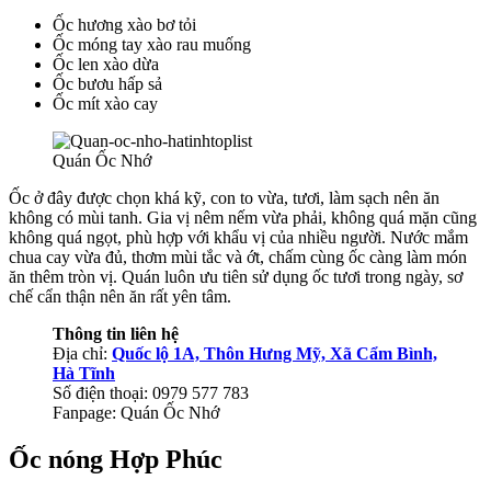
Ốc hương xào bơ tỏi
Ốc móng tay xào rau muống
Ốc len xào dừa
Ốc bươu hấp sả
Ốc mít xào cay
Quán Ốc Nhớ
Ốc ở đây được chọn khá kỹ, con to vừa, tươi, làm sạch nên ăn
không có mùi tanh. Gia vị nêm nếm vừa phải, không quá mặn cũng
không quá ngọt, phù hợp với khẩu vị của nhiều người. Nước mắm
chua cay vừa đủ, thơm mùi tắc và ớt, chấm cùng ốc càng làm món
ăn thêm tròn vị. Quán luôn ưu tiên sử dụng ốc tươi trong ngày, sơ
chế cẩn thận nên ăn rất yên tâm.
Thông tin liên hệ
Địa chỉ:
Quốc lộ 1A, Thôn Hưng Mỹ, Xã Cẩm Bình,
Hà Tĩnh
Số điện thoại: 0979 577 783
Fanpage: Quán Ốc Nhớ
Ốc nóng Hợp Phúc