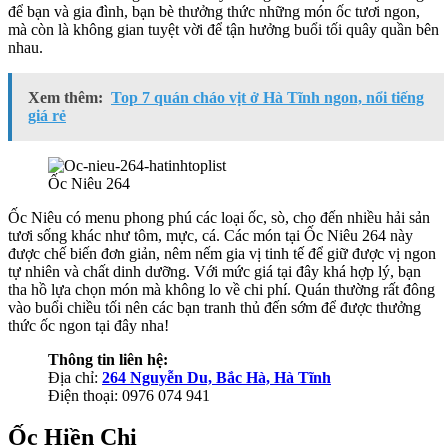
để bạn và gia đình, bạn bè thưởng thức những món ốc tươi ngon,
mà còn là không gian tuyệt vời để tận hưởng buổi tối quây quần bên
nhau.
Xem thêm:
Top 7 quán cháo vịt ở Hà Tĩnh ngon, nổi tiếng
giá rẻ
Ốc Niêu 264
Ốc Niêu có menu phong phú các loại ốc, sò, cho đến nhiều hải sản
tươi sống khác như tôm, mực, cá. Các món tại Ốc Niêu 264 này
được chế biến đơn giản, nêm nếm gia vị tinh tế để giữ được vị ngon
tự nhiên và chất dinh dưỡng. Với mức giá tại đây khá hợp lý, bạn
tha hồ lựa chọn món mà không lo về chi phí. Quán thường rất đông
vào buổi chiều tối nên các bạn tranh thủ đến sớm để được thưởng
thức ốc ngon tại đây nha!
Thông tin liên hệ:
Địa chỉ:
264 Nguyễn Du, Bắc Hà, Hà Tĩnh
Điện thoại: 0976 074 941
Ốc Hiền Chi